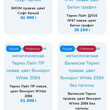
БИОМ правая, цвет
Софт белый
Термо Лайт ДН16
61 000
i
№47 левая, цвет
Бетон графит
35 250
i
Акция
Новинка
Акция
Новинка
Термо Лайт ЛР левая,
цвет Винорит White
Валенсия Термо
2084
правая, цвет Винорит
51 300
i
White 2084 без
патины