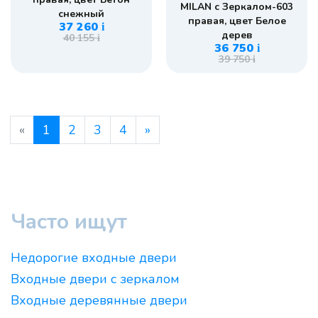
MILAN с Зеркалом-603
снежный
правая, цвет Белое
37 260
i
дерев
40 155
i
36 750
i
39 750
i
«
1
2
3
4
»
Часто ищут
Недорогие входные двери
Входные двери с зеркалом
Входные деревянные двери