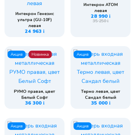
Интекрон АТОМ
левая
Интекрон Генезис
28 990
i
ультра (GU-10F)
35 250
i
левая
24 963
i
Акция
Новинка
Акция
РУМО правая, цвет
Термо левая, цвет
Белый Софт
Сандал белый
36 300
35 000
i
i
Акция
Акция