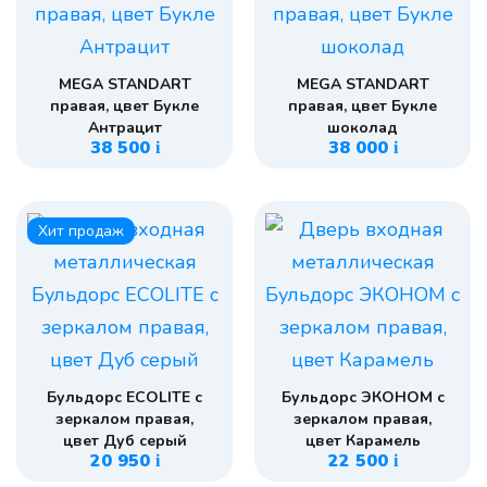
MEGA STANDART
MEGA STANDART
правая, цвет Букле
правая, цвет Букле
Антрацит
шоколад
38 500
38 000
i
i
Хит продаж
Бульдорс ECOLITE с
Бульдорс ЭКОНОМ с
зеркалом правая,
зеркалом правая,
цвет Дуб серый
цвет Карамель
20 950
22 500
i
i