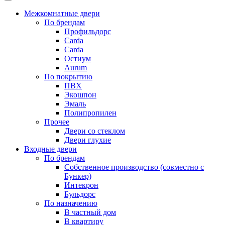
Межкомнатные двери
По брендам
Профильдорс
Carda
Carda
Остиум
Aurum
По покрытию
ПВХ
Экошпон
Эмаль
Полипропилен
Прочее
Двери со стеклом
Двери глухие
Входные двери
По брендам
Собственное производство (совместно с
Бункер)
Интекрон
Бульдорс
По назначению
В частный дом
В квартиру