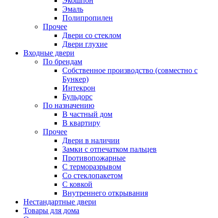
Экошпон
Эмаль
Полипропилен
Прочее
Двери со стеклом
Двери глухие
Входные двери
По брендам
Собственное производство (совместно с
Бункер)
Интекрон
Бульдорс
По назначению
В частный дом
В квартиру
Прочее
Двери в наличии
Замки с отпечатком пальцев
Противопожарные
С терморазрывом
Со стеклопакетом
С ковкой
Внутреннего открывания
Нестандартные двери
Товары для дома