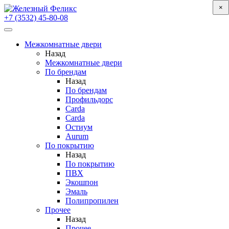
×
×
+7 (3532) 45-80-08
Межкомнатные двери
Назад
Межкомнатные двери
По брендам
Назад
По брендам
Профильдорс
Carda
Carda
Остиум
Aurum
По покрытию
Назад
По покрытию
ПВХ
Экошпон
Эмаль
Полипропилен
Прочее
Назад
Прочее