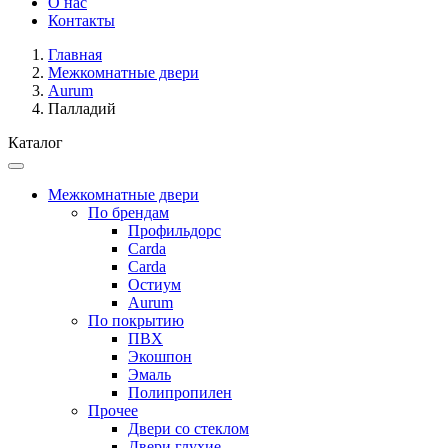
О нас
Контакты
Главная
Межкомнатные двери
Aurum
Палладий
Каталог
Межкомнатные двери
По брендам
Профильдорс
Carda
Carda
Остиум
Aurum
По покрытию
ПВХ
Экошпон
Эмаль
Полипропилен
Прочее
Двери со стеклом
Двери глухие