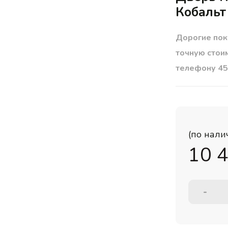
Кобальт
Дорогие пок
точную стои
телефону 45
(по нали
10 
-