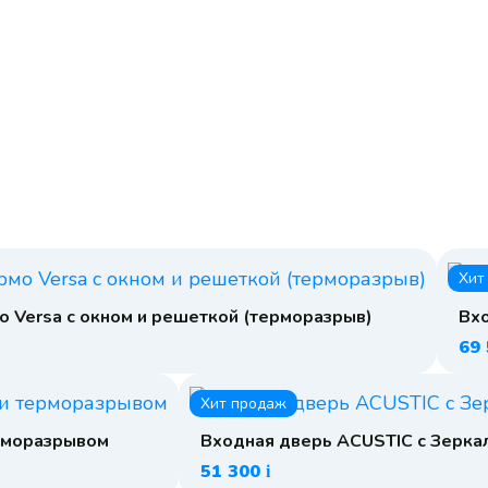
Хит
о Versa с окном и решеткой (терморазрыв)
Вхо
69
Хит продаж
ерморазрывом
Входная дверь ACUSTIC с Зерка
51 300
i