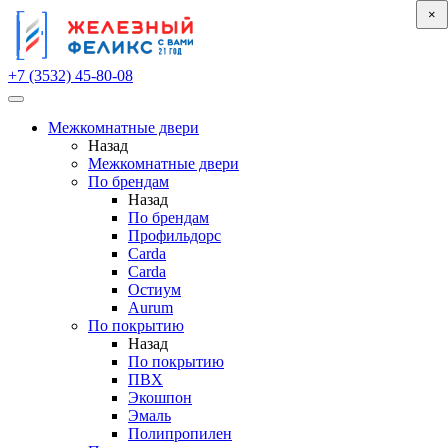
×
×
+7 (3532) 45-80-08
Межкомнатные двери
Назад
Межкомнатные двери
По брендам
Назад
По брендам
Профильдорс
Carda
Carda
Остиум
Aurum
По покрытию
Назад
По покрытию
ПВХ
Экошпон
Эмаль
Полипропилен