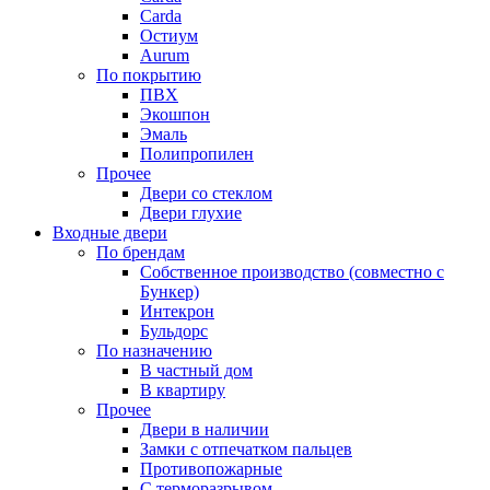
Carda
Остиум
Aurum
По покрытию
ПВХ
Экошпон
Эмаль
Полипропилен
Прочее
Двери со стеклом
Двери глухие
Входные двери
По брендам
Собственное производство (совместно с
Бункер)
Интекрон
Бульдорс
По назначению
В частный дом
В квартиру
Прочее
Двери в наличии
Замки с отпечатком пальцев
Противопожарные
С терморазрывом