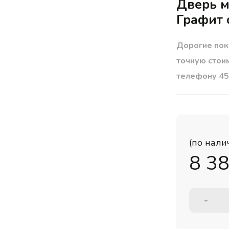
Дверь м
Графит 
Дорогие пок
точную стои
телефону 45
(по нали
8 3
-