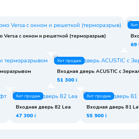
Хит
о Versa с окном и решеткой (терморазрыв)
Вхо
69
Хит продаж
ерморазрывом
Входная дверь ACUSTIC с Зерка
51 300
i
Хит продаж
Хит продаж
Входная дверь 82 Lea
Входная дверь 81 La
47 300
55 900
i
i